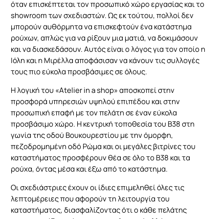
όταν επισκέπτεται τον προσωπικό χώρο εργασίας και το
Για να
showroom
των σχεδιαστών. Ως εκ τούτου, πολλοί δεν
βελτιώσουμε τη
μπορούν αυθόρμητα να επισκεφτούν ένα κατάστημα
λειτουργικότητα
και τη δομή του
ρούχων, απλώς για να ρίξουν μια ματιά, να δοκιμάσουν
ιστότοπου, με
και να διασκεδάσουν. Αυτός είναι ο λόγος για τον οποίο η
βάση τον τρόπο
Ιόλη και η Μιρέλλα αποφάσισαν να κάνουν τις συλλογές
χρήσης του
τους πιο εύκολα προσβάσιμες σε όλους.
ιστότοπου.
Η λογική του «
Atelier
in
a
shop
» αποσκοπεί στην
προσφορά υπηρεσιών υψηλού επιπέδου και στην
Εμπειρία
προσωπική επαφή με τον πελάτη σε έναν εύκολα
χρήστη
προσβάσιμο χώρο. Η κεντρική τοποθεσία του Β38 στη
Προκειμένου
ο ιστότοπός
γωνία της οδού Βουκουρεστίου με την όμορφη,
μας να
πεζοδρομημένη οδό Ρώμα και οι μεγάλες βιτρίνες του
λειτουργεί
καταστήματος προσφέρουν θέα σε όλο το Β38 και τα
όσο το
ρούχα, όντας μέσα και έξω από το κατάστημα.
δυνατόν
καλύτερα
Οι σχεδιάστριες έχουν οι ίδιες επιμεληθεί όλες τις
κατά την
λεπτομέρειες που αφορούν τη λειτουργία του
επίσκεψή σας.
Εάν αρνηθείτε
καταστήματος, διασφαλίζοντας ότι ο κάθε πελάτης
αυτά τα