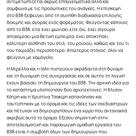
αντιμετωπίζεται άκρως επαγγελματικά αλλά και
cookies,
σύμφωνα με τις προσωπικές του ανάγκες. Η επίσκεψη
ορισμένες
στο B38 ξεφεύγει από τη συνήθη διαδικασία επιλογής,
λειτουργίες
δοκιμής και αγοράς ενός φορέματος. Φεύγοντας κάποιος
θα
εξαφανιστούν
από το B38, είτε έχει ψωνίσει είτε όχι, έχει σίγουρα
από τον
αποκομίσει μια θετική εμπειρία, έχει αποκτήσει
ιστότοπο.
καλύτερη αίσθηση του στιλ, του ρούχου, καθώς και του τι
του ταιριάζει περισσότερο. Απώτερος στόχος: όλοι να
φεύγουν με χαμόγελο.
Διαφημίσεις
Μοιράζοντας
Η Μιρέλλα και η Ιόλη πιστεύουν ακράδαντα στη δύναμη
τα
και τη δυναμική της συνεργασίας και σε αυτήν τη λογική
ενδιαφέροντα
έχουν βασίσει τη δημιουργία του B38. Την αρχική ιδέα για
και τη
συμπεριφορά
το κατάστημα υλοποίησαν δύο αρχιτέκτονες. Η Άλισον
σας καθώς
Κάτρη και η Χριστίνα Τσακίρη κατανόησαν και
επισκέπτεστε
ταυτίστηκαν με το όραμα και τις ιδέες των σχεδιαστριών
τον ιστότοπό
και πέτυχαν να δημιουργήσουν ένα χώρο που αντανακλά
μας, αυξάνετε
ακριβώς αυτό το όραμα. Εξίσου σημαντική στην
την πιθανότητα
να δείτε
αποτελεσματική και παραγωγική ομαδική εργασία του
εξατομικευμένο
B38 είναι η συμβολή όλων των δημιουργών που
περιεχόμενο