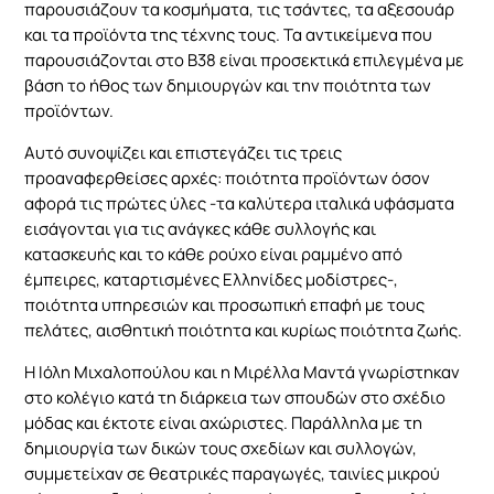
παρουσιάζουν τα κοσμήματα, τις τσάντες, τα αξεσουάρ
και προσφορές.
και τα προϊόντα της τέχνης τους. Τα αντικείμενα που
παρουσιάζονται στο B38 είναι προσεκτικά επιλεγμένα με
βάση το ήθος των δημιουργών και την ποιότητα των
προϊόντων.
Αυτό συνοψίζει και επιστεγάζει τις τρεις
προαναφερθείσες αρχές: ποιότητα προϊόντων όσον
αφορά τις πρώτες ύλες -τα καλύτερα ιταλικά υφάσματα
εισάγονται για τις ανάγκες κάθε συλλογής και
κατασκευής και το κάθε ρούχο είναι ραμμένο από
έμπειρες, καταρτισμένες Ελληνίδες μοδίστρες-,
ποιότητα υπηρεσιών και προσωπική επαφή με τους
πελάτες, αισθητική ποιότητα και κυρίως ποιότητα ζωής.
Η Ιόλη Μιχαλοπούλου και η Μιρέλλα Μαντά γνωρίστηκαν
στο κολέγιο κατά τη διάρκεια των σπουδών στο σχέδιο
μόδας και έκτοτε είναι αχώριστες. Παράλληλα με τη
δημιουργία των δικών τους σχεδίων και συλλογών,
συμμετείχαν σε θεατρικές παραγωγές, ταινίες μικρού