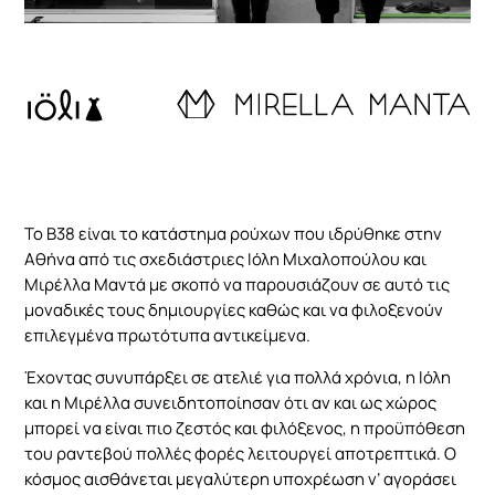
Απαραίτητα
Το Β38 είναι το κατάστημα ρούχων που ιδρύθηκε στην
Αυτά τα
Αθήνα από τις σχεδιάστριες Ιόλη Μιχαλοπούλου και
cookies δεν
Μιρέλλα Μαντά με σκοπό να παρουσιάζουν σε αυτό τις
είναι
μοναδικές τους δημιουργίες καθώς και να φιλοξενούν
προαιρετικά.
Απαιτούνται
επιλεγμένα πρωτότυπα αντικείμενα.
για τη
λειτουργία
Έχοντας συνυπάρξει σε ατελιέ για πολλά χρόνια, η Ιόλη
του
και η Μιρέλλα συνειδητοποίησαν ότι αν και ως χώρος
ιστότοπου.
μπορεί να είναι πιο ζεστός και φιλόξενος, η προϋπόθεση
του ραντεβού πολλές φορές λειτουργεί αποτρεπτικά. Ο
κόσμος αισθάνεται μεγαλύτερη υποχρέωση ν’ αγοράσει
Στατιστικά