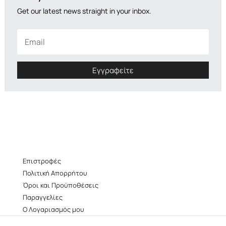
cookies,
Get our latest news straight in your inbox.
ορισμένες
λειτουργίες
θα
εξαφανιστούν
από τον
ιστότοπο.
Εγγραφείτε
Διαφημίσεις
Μοιράζοντας
τα
ενδιαφέροντα
και τη
συμπεριφορά
σας καθώς
Επιστροφές
επισκέπτεστε
Πολιτική Απορρήτου
τον ιστότοπό
Όροι και Προϋποθέσεις
μας, αυξάνετε
την πιθανότητα
Παραγγελίες
να δείτε
Ο Λογαριασμός μου
εξατομικευμένο
facebook
περιεχόμενο