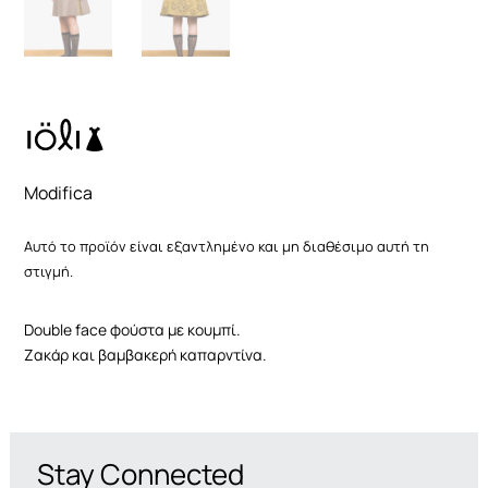
Για να
βελτιώσουμε τη
λειτουργικότητα
και τη δομή του
ιστότοπου, με
βάση τον τρόπο
χρήσης του
ιστότοπου.
Modifica
Εμπειρία
Αυτό το προϊόν είναι εξαντλημένο και μη διαθέσιμο αυτή τη
χρήστη
στιγμή.
Προκειμένου
ο ιστότοπός
μας να
Double face φούστα με κουμπί.
λειτουργεί
Ζακάρ και βαμβακερή καπαρντίνα.
όσο το
δυνατόν
καλύτερα
κατά την
επίσκεψή σας.
Εάν αρνηθείτε
Stay Connected
αυτά τα