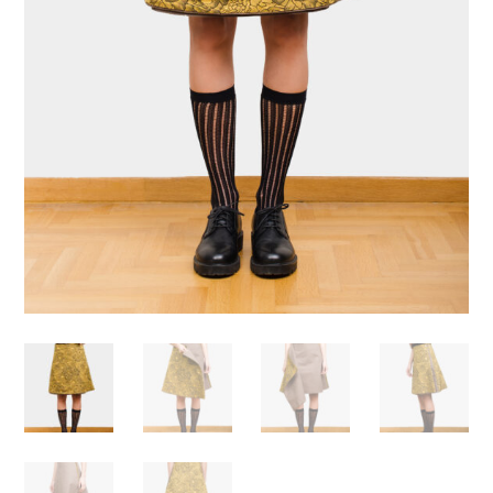
Απαραίτητα
Αυτά τα
cookies δεν
είναι
προαιρετικά.
Απαιτούνται
για τη
λειτουργία
του
ιστότοπου.
Στατιστικά