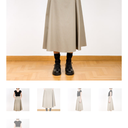
Απαραίτητα
Αυτά τα
cookies δεν
είναι
προαιρετικά.
Απαιτούνται
για τη
λειτουργία
του
ιστότοπου.
Στατιστικά