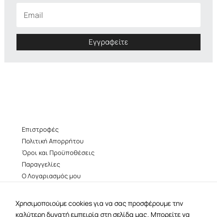
Εγγραφείτε
Επιστροφές
Πολιτική Απορρήτου
Όροι και Προϋποθέσεις
Παραγγελίες
Ο Λογαριασμός μου
facebook
instagram
Χρησιμοποιούμε cookies για να σας προσφέρουμε την
καλύτερη δυνατή εμπειρία στη σελίδα μας. Μπορείτε να
B38 –
Βουκουρεστίου 38, Αθήνα 106 73