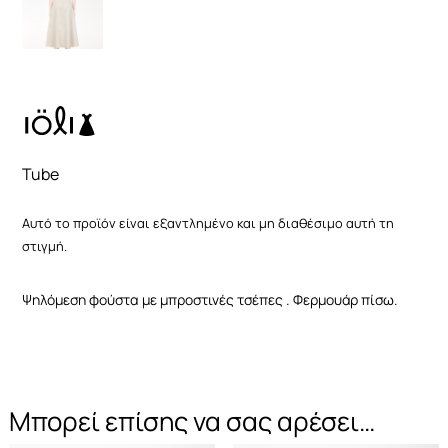
Για να
βελτιώσουμε τη
λειτουργικότητα
και τη δομή του
ιστότοπου, με
βάση τον τρόπο
χρήσης του
ιστότοπου.
Tube
Εμπειρία
Αυτό το προϊόν είναι εξαντλημένο και μη διαθέσιμο αυτή τη
χρήστη
στιγμή.
Προκειμένου
ο ιστότοπός
μας να
Ψηλόμεση φούστα με μπροστινές τσέπες . Φερμουάρ πίσω.
λειτουργεί
όσο το
δυνατόν
καλύτερα
κατά την
επίσκεψή σας.
Μπορεί επίσης να σας αρέσει…
Εάν αρνηθείτε
αυτά τα