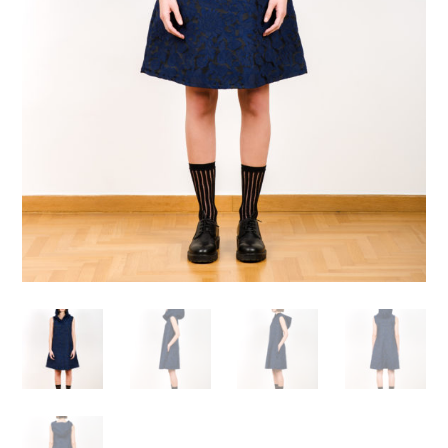
Απαραίτητα
Αυτά τα
cookies δεν
είναι
προαιρετικά.
Απαιτούνται
για τη
λειτουργία
του
ιστότοπου.
Στατιστικά