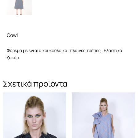
Για να
βελτιώσουμε τη
λειτουργικότητα
και τη δομή του
ιστότοπου, με
βάση τον τρόπο
Cowl
χρήσης του
ιστότοπου.
Φόρεμα με ενιαία κουκούλα και πλαϊνές τσέπες . Ελαστικό
ζακάρ.
Εμπειρία
χρήστη
Προκειμένου
Σχετικά προϊόντα
ο ιστότοπός
μας να
λειτουργεί
όσο το
δυνατόν
καλύτερα
κατά την
επίσκεψή σας.
Εάν αρνηθείτε
αυτά τα