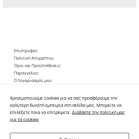
Επιστροφές
Πολιτική Απορρήτου
Όροι και Προϋποθέσεις
Παραγγελίες
Ο Λογαριασμός μου
facebook
instagram
Χρησιμοποιούμε cookies για να σας προσφέρουμε την
καλύτερη δυνατή εμπειρία στη σελίδα μας. Μπορείτε να
B38 –
Βουκουρεστίου 38, Αθήνα 106 73
επιλέξετε ποια να επιτρέψετε.
Διαβάστε την πολιτική μας
–
tel:210 3388554
b38@b38.gr
για τα cookies
designed by
metoo
| developed and hosted by
everythingflows