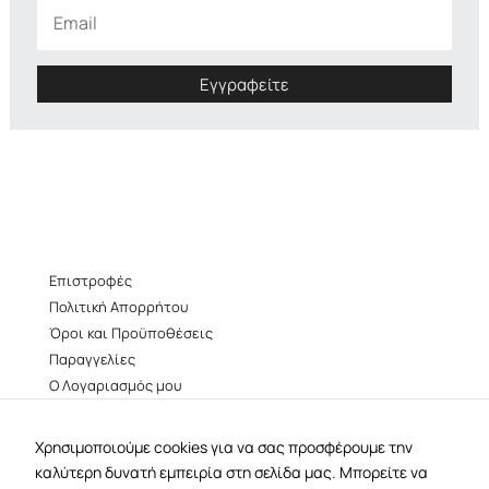
Εγγραφείτε
Επιστροφές
Πολιτική Απορρήτου
Όροι και Προϋποθέσεις
Παραγγελίες
Ο Λογαριασμός μου
facebook
instagram
Χρησιμοποιούμε cookies για να σας προσφέρουμε την
καλύτερη δυνατή εμπειρία στη σελίδα μας. Μπορείτε να
B38 –
Βουκουρεστίου 38, Αθήνα 106 73