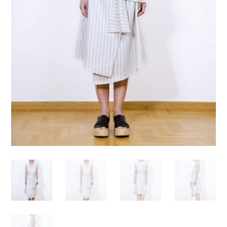
Απαραίτητα
Αυτά τα
cookies δεν
είναι
προαιρετικά.
Απαιτούνται
για τη
λειτουργία
του
ιστότοπου.
Στατιστικά