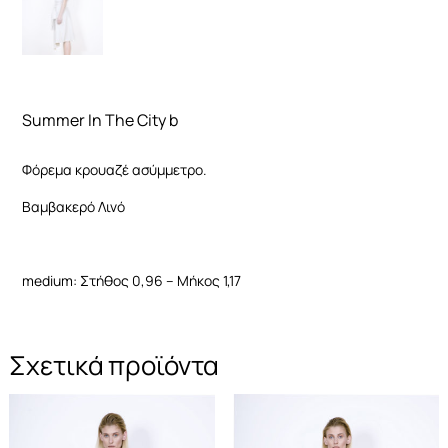
Για να
βελτιώσουμε τη
λειτουργικότητα
και τη δομή του
ιστότοπου, με
βάση τον τρόπο
Summer In The City b
χρήσης του
ιστότοπου.
Φόρεμα κρουαζέ ασύμμετρο.
Bαμβακερό Λινό
Εμπειρία
χρήστη
Προκειμένου
ο ιστότοπός
medium: Στήθος 0,96 – Μήκος 1,17
μας να
λειτουργεί
όσο το
δυνατόν
Σχετικά προϊόντα
καλύτερα
κατά την
επίσκεψή σας.
Εάν αρνηθείτε
αυτά τα