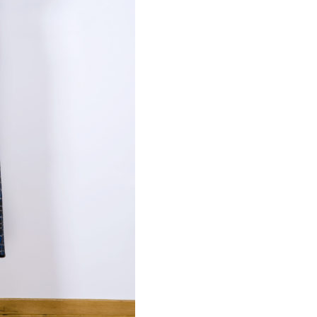
Απαραίτητα
Αυτά τα
cookies δεν
είναι
προαιρετικά.
Απαιτούνται
για τη
λειτουργία
του
ιστότοπου.
Στατιστικά